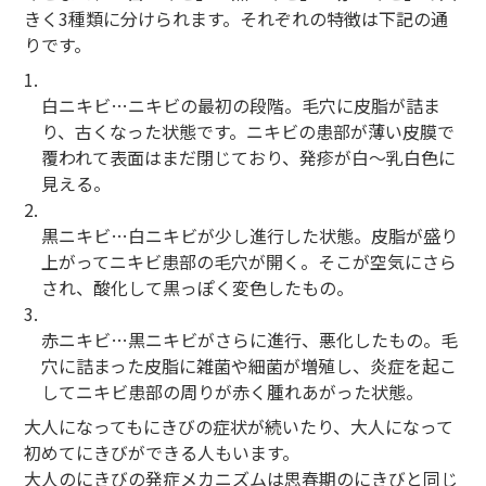
きく3種類に分けられます。それぞれの特徴は下記の通
りです。
1.
白ニキビ…ニキビの最初の段階。毛穴に皮脂が詰ま
り、古くなった状態です。ニキビの患部が薄い皮膜で
覆われて表面はまだ閉じており、発疹が白～乳白色に
見える。
2.
黒ニキビ…白ニキビが少し進行した状態。皮脂が盛り
上がってニキビ患部の毛穴が開く。そこが空気にさら
され、酸化して黒っぽく変色したもの。
3.
赤ニキビ…黒ニキビがさらに進行、悪化したもの。毛
穴に詰まった皮脂に雑菌や細菌が増殖し、炎症を起こ
してニキビ患部の周りが赤く腫れあがった状態。
大人になってもにきびの症状が続いたり、大人になって
初めてにきびができる人もいます。
大人のにきびの発症メカニズムは思春期のにきびと同じ