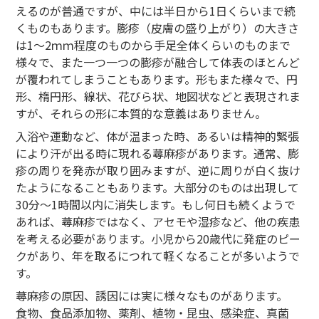
えるのが普通ですが、中には半日から1日くらいまで続
くものもあります。膨疹（皮膚の盛り上がり）の大きさ
は1～2ｍｍ程度のものから手足全体くらいのものまで
様々で、また一つ一つの膨疹が融合して体表のほとんど
が覆われてしまうこともあります。形もまた様々で、円
形、楕円形、線状、花びら状、地図状などと表現されま
すが、それらの形に本質的な意義はありません。
入浴や運動など、体が温まった時、あるいは精神的緊張
により汗が出る時に現れる蕁麻疹があります。通常、膨
疹の周りを発赤が取り囲みますが、逆に周りが白く抜け
たようになることもあります。大部分のものは出現して
30分～1時間以内に消失します。もし何日も続くようで
あれば、蕁麻疹ではなく、アセモや湿疹など、他の疾患
を考える必要があります。小児から20歳代に発症のピー
クがあり、年を取るにつれて軽くなることが多いようで
す。
蕁麻疹の原因、誘因には実に様々なものがあります。
食物、食品添加物、薬剤、植物・昆虫、感染症、真菌