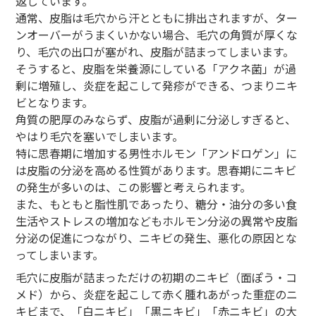
返しています。
通常、皮脂は毛穴から汗とともに排出されますが、ター
ンオーバーがうまくいかない場合、毛穴の角質が厚くな
り、毛穴の出口が塞がれ、皮脂が詰まってしまいます。
そうすると、皮脂を栄養源にしている「アクネ菌」が過
剰に増殖し、炎症を起こして発疹ができる、つまりニキ
ビとなります。
角質の肥厚のみならず、皮脂が過剰に分泌しすぎると、
やはり毛穴を塞いでしまいます。
特に思春期に増加する男性ホルモン「アンドロゲン」に
は皮脂の分泌を高める性質があります。思春期にニキビ
の発生が多いのは、この影響と考えられます。
また、もともと脂性肌であったり、糖分・油分の多い食
生活やストレスの増加などもホルモン分泌の異常や皮脂
分泌の促進につながり、ニキビの発生、悪化の原因とな
ってしまいます。
毛穴に皮脂が詰まっただけの初期のニキビ（面ぽう・コ
メド）から、炎症を起こして赤く腫れあがった重症のニ
キビまで、「白ニキビ」「黒ニキビ」「赤ニキビ」の大