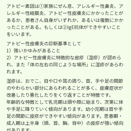
アトピー素因は①家族にぜん息、アレルギー性鼻炎、ア
レルギー性結膜炎、アトピー性皮膚炎にかかったことが
あるか、患者さん自身がいずれか、あるいは複数にかか
ったことがある。もしくは②IgE抗体ができやすいこと
をいいます。
アトピー性皮膚炎の診断基準として
1）強いかゆみがあること
2）アトピー性皮膚炎に特徴的な皮疹（湿疹）が認めら
れ、また「体の左右の同じような場所」に湿疹があらわ
れます。
湿疹は、おでこ、目や口や耳の周り、首、手や足の関節
のやわらかい部分にあらわれることが多く、皮膚症状が
改善したり悪化したりをくり返すことが特徴です。
年齢的な特徴として乳児期は頭や顔に始まり、次第に体
や手足に降りていく傾向があります。幼小児期は首や手
足の関節に皮疹ができやすい傾向があります。思春期・
成人期は上半身（頭、首、胸、背中）の皮疹が強い傾向
があります。