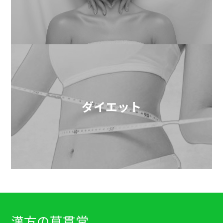
ダイエット
漢方の草貫堂