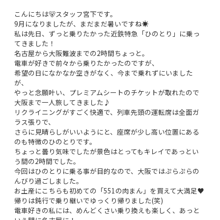
こんにちは🐻スタッフ宮下です。
9月になりましたが、まだまだ暑いですね☀
私は先日、ずっと乗りたかった近鉄特急「ひのとり」に乗っ
てきました！
名古屋から大阪難波までの2時間ちょっと。
電車が好きで前々から乗りたかったのですが、
希望の日になかなか空きがなく、今まで乗れずにいました
が、
やっと念願叶い、プレミアムシートのチケットが取れたので
大阪まで一人旅してきました♪
リクライニングがすごく快適で、列車先頭の運転席は全面ガ
ラス張りで、
さらに見晴らしがいいようにと、座席が少し高い位置にある
のも特徴のひのとりです。
ちょっと曇り気味でしたが景色はとってもキレイであっとい
う間の2時間でした。
今回はひのとりに乗る事が目的なので、大阪ではぷらぷらの
んびり過ごしました。
お土産にこちらも初めての「551の肉まん」を買えて大満足♥
帰りは鈍行で乗り継いでゆっくり帰りました(笑)
電車好きの私には、めんどくさい乗り換えも楽しく、あっと
いう間に名古屋に！