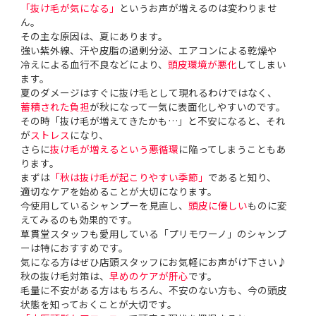
「抜け毛が気になる」
というお声が増えるのは変わりませ
ん。
その主な原因は、夏にあります。
強い紫外線、汗や皮脂の過剰分泌、エアコンによる乾燥や
冷えによる血行不良などにより、
頭皮環境が悪化
してしまい
ます。
夏のダメージはすぐに抜け毛として現れるわけではなく、
蓄積された負担
が秋になって一気に表面化しやすいのです。
その時「抜け毛が増えてきたかも…」と不安になると、それ
が
ストレス
になり、
さらに
抜け毛が増えるという悪循環
に陥ってしまうこともあ
ります。
まずは
「秋は抜け毛が起こりやすい季節」
であると知り、
適切なケアを始めることが大切になります。
今使用しているシャンプーを見直し、
頭皮に優しい
ものに変
えてみるのも効果的です。
草貫堂スタッフも愛用している「プリモワーノ」のシャンプ
ーは特におすすめです。
気になる方はぜひ店頭スタッフにお気軽にお声がけ下さい♪
秋の抜け毛対策は、
早めのケアが肝心
です。
毛量に不安がある方はもちろん、不安のない方も、今の頭皮
状態を知っておくことが大切です。