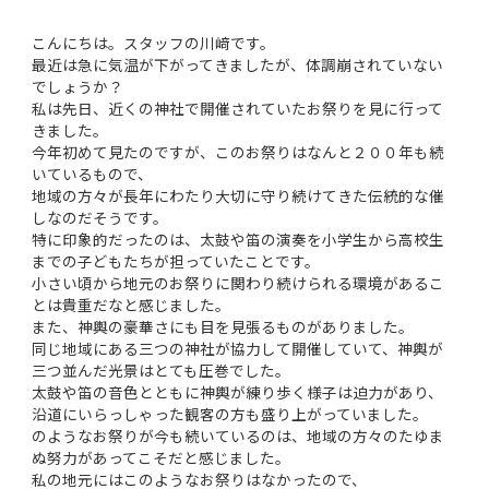
こんにちは。スタッフの川﨑です。
最近は急に気温が下がってきましたが、体調崩されていない
でしょうか？
私は先日、近くの神社で開催されていたお祭りを見に行って
きました。
今年初めて見たのですが、このお祭りはなんと２００年も続
いているもので、
地域の方々が長年にわたり大切に守り続けてきた伝統的な催
しなのだそうです。
特に印象的だったのは、太鼓や笛の演奏を小学生から高校生
までの子どもたちが担っていたことです。
小さい頃から地元のお祭りに関わり続けられる環境があるこ
とは貴重だなと感じました。
また、神輿の豪華さにも目を見張るものがありました。
同じ地域にある三つの神社が協力して開催していて、神輿が
三つ並んだ光景はとても圧巻でした。
太鼓や笛の音色とともに神輿が練り歩く様子は迫力があり、
沿道にいらっしゃった観客の方も盛り上がっていました。
のようなお祭りが今も続いているのは、地域の方々のたゆま
ぬ努力があってこそだと感じました。
私の地元にはこのようなお祭りはなかったので、