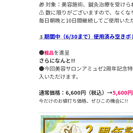
🎁 対象：美容施術、鍼灸治療を受けら
⚠️ 数に限りがございますので、なく
毎日朝晩と10日間継続してご使用いた
🌷
期間中（6/30まで）使用済み空き
●
を進呈
粗品
さらになんと!!
●今回美容サロンアミュゼ2周年記念
入いただけます。
通常価格：6,600円（税込）→
5,60
今だけのお値打ち価格、ぜひこの機会に!!