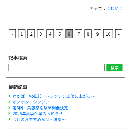
カテゴリ：
わかば
«
1
2
3
4
5
6
7
8
9
10
»
記事検索
最新記事
わかば Vol135 ～シンシン土俵に上がる～
ホノホン・シンシン
第6回 美容感謝祭💗開催決定！！
2026年夏季休業のお知らせ
今月のおすすめ食品～味噌～