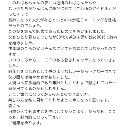
このおばあちゃんの家には近所のおばさんたちや
若い子たちがひんぱんに遊びに来て『ご近所のアイドル』だ
ったそうで
高齢になって人気があるというのは余程チャーミングな性格
だったのでしょう。
この話を読んで96歳で逝った私の父を思い出しました。
父もひとり暮らしでしたが80代で茶道を習い始め90代で詩吟
を始めました。
中年期のころの父はそんなにソフトな感じではなかったので
すが
いつのころからユーモアのある愛されキャラになっていきま
した。
同年代をはじめとして孫のような若い子から小さな子供まで
父の囲りは和やかさがありました。
人間は本来多面的であり年齢と共にどれまで隠されていた一
面が出てくるのかもしれません。
シニア世代になってからの人とのつきあい方、
楽しみ方を私に見せてくれたように今になって思います。
皆さん!!
何歳の人でも背すじを伸ばしてかっこよく、からだも、ここ
ろも、魅力的になって下さい！！
ご健康を祈ります。