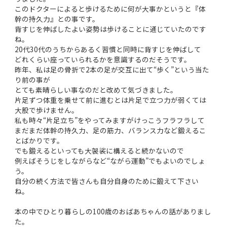
このドクターによると歩けるために何が大事かというと『体
幹の持久力』との事です。
背すじを伸ばしたよい姿勢は歩けることに通じていたのです
ね。
20代30代のうちからあるく習慣と同時に背すじを伸ばして
どれくらい座っていられるかを意識するのだそうです。
昨年、私は足の骨折で2本の足が交互に出て“歩く”という当た
り前の事が
とても素晴らしい事なのだと改めて気づきました。
片足ずつ体重を乗せて前に進むとは片足で立つ力が弱くては
大股で歩けません。
私も時々“片足立ち”をやってみますがけっこうフラフラして
まだまだ体幹の持久力、足の筋力、バランス力など鍛えるこ
とばかりです。
でも鍛えるといっても大袈裟に構えると続かないので
例えばそうじをしながらなど“ながら運動”でもよいのでしょ
う。
自分の続く方法で皆さんも自分自身のために鍛えて下さい
ね。
本の中でひとり暮らしの100歳のおばあちゃんの話がありまし
た。