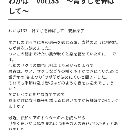
わかば Vol133 ～背すじを伸ば
して～
わかば133 背すじを伸ばして 安藤厚子
陽ざしの明るさに春の到来を感じる頃、当然のように植物た
ちが芽吹き始めました。
ついこの間まで冷たい風が吹くと身を縮めていたのに･･･で
す。
今年のサクラの開花は例年より早かったようで
最近は、ウメ、サクラなど花の咲く予測がつきにくいために
観光地の“花まつり”の期間が決めにくいと聞きました。
それでも季節は巡り皆様はどのような春をお迎えでしょう
か？
冬に比べて活動的な春ですので
お出かけになる機会も増えると思いますが皆様軽やかに歩け
ますか？
最近、緩和ケアのドクターの本を読んだら
『歩く速さや歩幅を見ればほぼその人の寿命がわかる』とあ
りました。